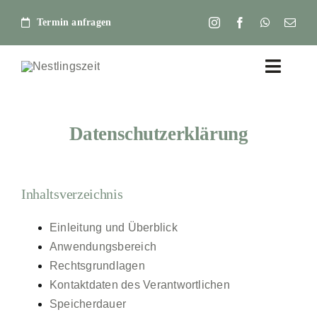
Zum
Termin anfragen
Inhalt
springen
Toggle
Naviga
Home
Datenschutzerklärung
Über mich – Daniela Scholer
Inhaltsverzeichnis
Beratungen
Einleitung und Überblick
Kurse
Anwendungsbereich
Rechtsgrundlagen
Beikost Ratgeber
Kontaktdaten des Verantwortlichen
Speicherdauer
Stillen