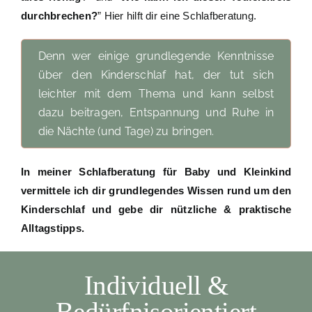
durchbrechen?
” Hier hilft dir eine Schlafberatung.
Denn wer einige grundlegende Kenntnisse
über den Kinderschlaf hat, der tut sich
leichter mit dem Thema und kann selbst
dazu beitragen, Entspannung und Ruhe in
die Nächte (und Tage) zu bringen.
In meiner Schlafberatung für Baby und Kleinkind
vermittele ich dir grundlegendes Wissen rund um den
Kinderschlaf und gebe dir nützliche & praktische
Alltagstipps.
Individuell &
Bedürfnisorientiert