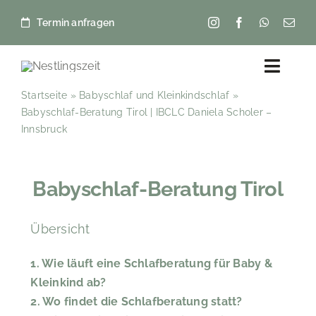
Zum
Termin anfragen
Inhalt
springen
Toggl
Navig
Startseite
»
Babyschlaf und Kleinkindschlaf
»
Babyschlaf-Beratung Tirol | IBCLC Daniela Scholer –
Home
Innsbruck
Über mich – Daniela Scholer
Babyschlaf-Beratung Tirol
Beratungen
Übersicht
Kurse
1. Wie läuft eine Schlafberatung für Baby &
Beikost Ratgeber
Kleinkind ab?
2. Wo findet die Schlafberatung statt?
Stillen