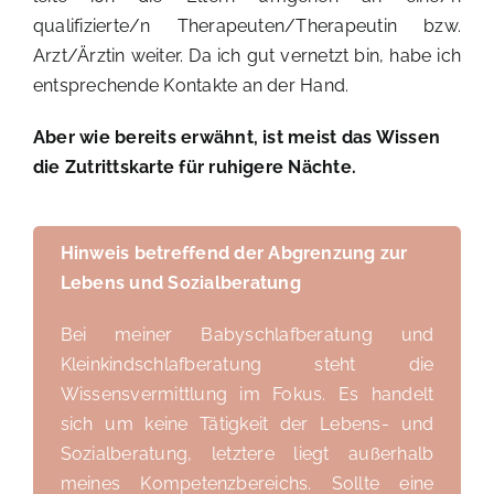
qualifizierte/n Therapeuten/Therapeutin bzw.
Arzt/Ärztin weiter. Da ich gut vernetzt bin, habe ich
entsprechende Kontakte an der Hand.
Aber wie bereits erwähnt, ist meist das Wissen
die Zutrittskarte für ruhigere Nächte.
Hinweis betreffend der Abgrenzung zur
Lebens und Sozialberatung
Bei meiner Babyschlafberatung und
Kleinkindschlafberatung steht die
Wissensvermittlung im Fokus. Es handelt
sich um keine Tätigkeit der Lebens- und
Sozialberatung, letztere liegt außerhalb
meines Kompetenzbereichs. Sollte eine