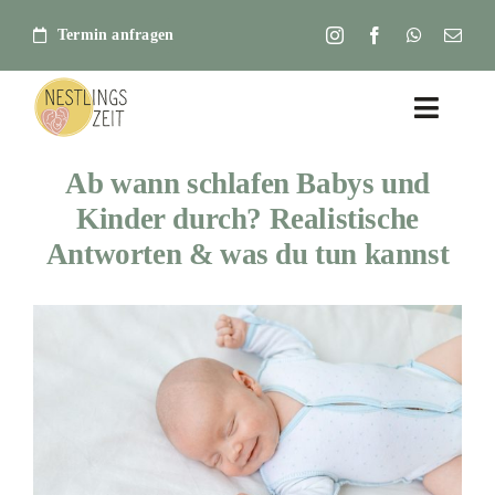
Zum
Termin anfragen
Inhalt
springen
Toggle
Naviga
Ab wann schlafen Babys und
Home
Kinder durch? Realistische
Antworten & was du tun kannst
Über mich – Daniela Scholer
Beratungen
Kurse
Beikost Ratgeber