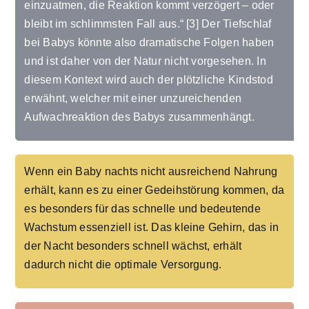
einzuatmen, die Reaktion kommt verzögert – oder
bleibt im schlimmsten Fall aus.“ [3]
Der Tiefschlaf
bei Babys könnte also dramatische Folgen haben
und ist daher von der Natur nicht vorgesehen. In
diesem Kontext wird auch der plötzliche Kindstod
erwähnt, welcher mit einer unzureichenden
Aufwachreaktion des Babys zusammenhängt.
Wenn ein Baby nachts nicht ausreichend Nahrung
erhält, kann es zu einer Gedeihstörung kommen, da
es besonders für das schnelle und bedeutende
Wachstum essenziell ist. Das kleine Gehirn, das in
der Nacht besonders schnell wächst, erhält
dadurch nicht die optimale Versorgung.