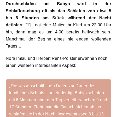
Durchschlafen bei Babys wird in der
Schlafforschung oft als das Schlafen von etwa 5
bis 8 Stunden am Stück während der Nacht
definiert.
[1]
Legt eine Mutter ihr Kind um 22:00 Uhr
hin, dann mag es um 4:00 bereits hellwach sein.
Manchmal der Beginn eines nie enden wollenden
Tages…
Nora Imlau und Herbert Renz-Polster erwähnen noch
einen weiteren interessanten Aspekt:
„Die wissenschaftlichen Daten zur Dauer des
kindlichen Schlafs sind eindeutig: Babys schlafen
mit 6 Monaten über den Tag verteilt zwischen 9 und
17 Stunden. Zieht man die Tagschläfchen ab, so
schlafen sie in der Nacht insgesamt etwa 8 bis 13