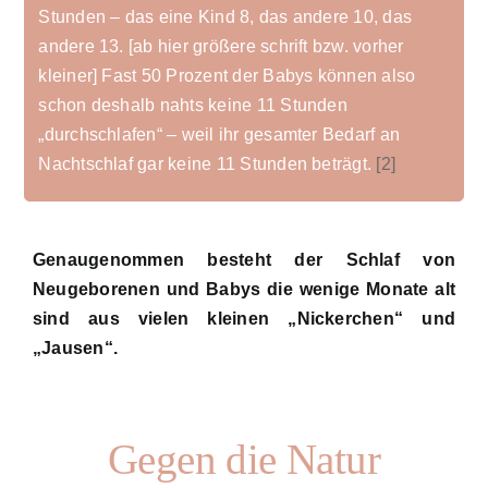
Stunden – das eine Kind 8, das andere 10, das
andere 13. [ab hier größere schrift bzw. vorher
kleiner] Fast 50 Prozent der Babys können also
schon deshalb nahts keine 11 Stunden
„durchschlafen“ – weil ihr gesamter Bedarf an
Nachtschlaf gar keine 11 Stunden beträgt.
[2]
Genaugenommen besteht der Schlaf von
Neugeborenen und Babys die wenige Monate alt
sind aus vielen kleinen „Nickerchen“ und
„Jausen“.
Gegen die Natur